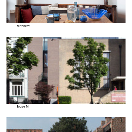
Retteketet
House M