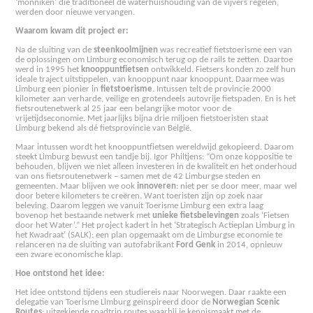
‘monniken’ die traditioneel de waterhuishouding van de vijvers regelen,
werden door nieuwe vervangen.
Waarom kwam dit project er:
Na de sluiting van de
steenkoolmijnen
was recreatief fietstoerisme een van
de oplossingen om Limburg economisch terug op de rails te zetten. Daartoe
werd in 1995 het
knooppuntfietsen
ontwikkeld. Fietsers konden zo zelf hun
ideale traject uitstippelen, van knooppunt naar knooppunt. Daarmee was
Limburg een pionier in
fietstoerisme
. Intussen telt de provincie 2000
kilometer aan verharde, veilige en grotendeels autovrije fietspaden. En is het
fietsroutenetwerk al 25 jaar een belangrijke motor voor de
vrijetijdseconomie. Met jaarlijks bijna drie miljoen fietstoeristen staat
Limburg bekend als dé fietsprovincie van België.
Maar intussen wordt het knooppuntfietsen wereldwijd gekopieerd. Daarom
steekt Limburg bewust een tandje bij. Igor Philtjens: “Om onze koppositie te
behouden, blijven we niet alleen investeren in de kwaliteit en het onderhoud
van ons fietsroutenetwerk – samen met de 42 Limburgse steden en
gemeenten. Maar blijven we ook
innoveren
: niet per se door meer, maar wel
door betere kilometers te creëren. Want toeristen zijn op zoek naar
beleving. Daarom leggen we vanuit Toerisme Limburg een extra laag
bovenop het bestaande netwerk met
unieke fietsbelevingen
zoals ‘Fietsen
door het Water’.” Het project kadert in het ‘Strategisch Actieplan Limburg in
het Kwadraat’ (SALK): een plan opgemaakt om de Limburgse economie te
relanceren na de sluiting van autofabrikant
Ford Genk
in 2014, opnieuw
een zware economische klap.
Hoe ontstond het idee:
Het idee ontstond tijdens een studiereis naar Noorwegen. Daar raakte een
delegatie van Toerisme Limburg geïnspireerd door de
Norwegian Scenic
Routes
: uitgekiende roadtrip routes waarbij je kennismaakt met de