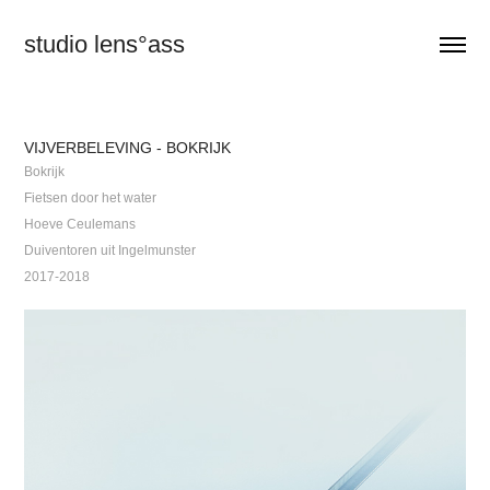
studio lens°ass
VIJVERBELEVING - BOKRIJK
Bokrijk
Fietsen door het water
Hoeve Ceulemans
Duiventoren uit Ingelmunster