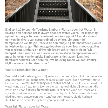
Eind april 2016 opende Toerisme Limburg ‘Fietsen door het Water’ in
Bokrijk: een fietspad dat je dwars door het water voert. Het traject ligt
op het Limburgse fietsroutenetwerk aan knooppunt 91 en doorkruist
een van de vijvers van natuurgebied De Wijers. Limburg – dé
fietsprovincie van België – steekt zo een tandje bij als innovatieve pionier
in fietstoerisme. Igor Philtjens, gedeputeerde voor Toerisme, voorzitter
van Toerisme Limburg en drijvende kracht achter het project: “Dit
fietspad is het eerste in een reeks van innovatieve fietsprojecten voor
meer beleving van de unieke Limburgse landschappen langs het
fietsroutenetwerk. Met deze nieuwe beleving tonen we dat Limburg
blijft innoveren in fietstoerisme.”
Wat is ‘Fietsen door het Water’:
Een unieke
fietsbeleving
waarbij je dwars door een vijver rijdt met het water
aan weerszijden op ooghoogte, zodat je als het ware ‘door het water’ fietst.
Het pad is ruim
200 meter lang en 3 meter breed
. Je voelt, ziet en ruikt het
water vanop de fiets. Een bijzondere ervaring heel dicht bij de natuur, die
geschikt is voor
fietsers én wandelaars
. Niet alleen voor hen, maar ook
voor de omstaanders ontstaat er een prachtig zicht. Zeker vanaf de twee
uitkijkpunten, ontworpen door Lens°Ass Architecten. Via de hashtag
‘#FDHW’ is de fietsbeleving te volgen op sociale media.
Waar ligt ‘Fietsen door het Water’: