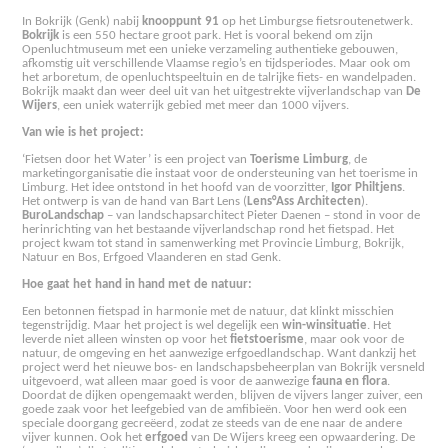
In Bokrijk (Genk) nabij
knooppunt 91
op het Limburgse fietsroutenetwerk.
Bokrijk
is een 550 hectare groot park. Het is vooral bekend om zijn
Openluchtmuseum met een unieke verzameling authentieke gebouwen,
afkomstig uit verschillende Vlaamse regio’s en tijdsperiodes. Maar ook om
het arboretum, de openluchtspeeltuin en de talrijke fiets- en wandelpaden.
Bokrijk maakt dan weer deel uit van het uitgestrekte vijverlandschap van
De
Wijers
, een uniek waterrijk gebied met meer dan 1000 vijvers.
Van wie is het project:
‘Fietsen door het Water’ is een project van
Toerisme Limburg
, de
marketingorganisatie die instaat voor de ondersteuning van het toerisme in
Limburg. Het idee ontstond in het hoofd van de voorzitter,
Igor Philtjens
.
Het ontwerp is van de hand van Bart Lens (
Lens°Ass Architecten
).
BuroLandschap
– van landschapsarchitect Pieter Daenen – stond in voor de
herinrichting van het bestaande vijverlandschap rond het fietspad. Het
project kwam tot stand in samenwerking met Provincie Limburg, Bokrijk,
Natuur en Bos, Erfgoed Vlaanderen en stad Genk.
Hoe gaat het hand in hand met de natuur:
Een betonnen fietspad in harmonie met de natuur, dat klinkt misschien
tegenstrijdig. Maar het project is wel degelijk een
win-winsituatie
. Het
leverde niet alleen winsten op voor het
fietstoerisme
, maar ook voor de
natuur, de omgeving en het aanwezige erfgoedlandschap. Want dankzij het
project werd het nieuwe bos- en landschapsbeheerplan van Bokrijk versneld
uitgevoerd, wat alleen maar goed is voor de aanwezige
fauna en flora
.
Doordat de dijken opengemaakt werden, blijven de vijvers langer zuiver, een
goede zaak voor het leefgebied van de amfibieën. Voor hen werd ook een
speciale doorgang gecreëerd, zodat ze steeds van de ene naar de andere
vijver kunnen. Ook het
erfgoed
van De Wijers kreeg een opwaardering. De