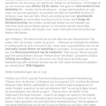
wonderen van de natuur en met kunst, design en architectuur. Ze brengen je
op verrassende wijze
dichter bij de
natuur
. Het gaat om
interventies in het
landschap
die – zonder het te devalueren – zorgen dat bezoekers er nog
meer van kunnen genieten. Zo groeide het idee om hetzelfde te doen in
Limburg, maar dan per fiets. Want ook Limburg kent zeer
gevarieerde
landschappen
en bovendien had de provincie al een sterk
imago als
fietsbestemming
. Die unieke combinatie leidde tot het initiatief van
Toerisme Limburg om fietsprojecten
in harmonie met de natuurlijke
omgeving te creëren, die zorgen voor meer interactie met het landschap
tijdens het fietsen.
Igor Philtjens: “Dit alles bracht me op het idee van een fietspad door het
water, door de bomen, onder de grond, … Allemaal op strategische plekken
in Limburg die op zich al iconisch zijn, maar waar nog potentieel was om de
interactie tussen fietser en landschap
te verhogen. Zo bouwen we verder
aan het
fietsroutenetwerk van de toekomst
.” Met succes! Want intussen
gaat het aantal fietsers dat aan ‘Fietsen door het Water’ passeerde al bijna
richting een miljoen
. En in de zomer van 2018 werd de Limburgse
fietsbeleving zelfs verkozen tot een van de 100 meest fantastische plekken
ter wereld door
TIME Magazine
.
Welke fietsbelevingen zijn er nog:
Midden juni 2019 opende Toerisme Limburg een tweede fietsbeleving:
‘Fietsen door de Bomen’ in Bosland aan knooppunt 272. Dankzij dit nieuwe
fietspad rijden fietsers geleidelijk in een cirkelvormige beweging tot 10
meter hoogte, waardoor ze een sensationele 360 ​°-ervaring krijgen tussen
de boomtoppen. Een derde project – ‘Fietsen door de Heide’ in het
Nationaal Park Hoge Kempen – staat in de stijgers en opent in de tweede
helft van 2020. Het vernieuwde traject tussen knooppunt 550 en 551 zal
fietsers laten genieten van het bijzondere heidelandschap. Het hoogtepunt
van deze fietsbeleving wordt een iconische fietsbrug van bijna 300 meter